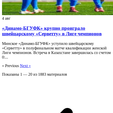
4 авг
«Динамо-БГУФК» крупно проиграло
швейцарскому «Серветту» в Лиге чемпионов
Минское «Динамо-БГУФК» уступило швейцарскому
«Серветту» в полуфинальном матче квалификации женской
Лиги чемпионов. Встреча в Казахстане завершилась со счетом
0:...
« Previous
Next »
Показаны
1
—
20
из
1883
материалов