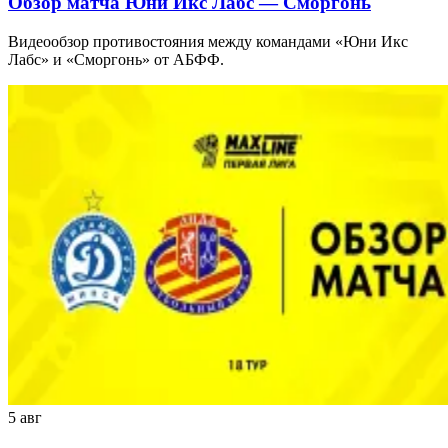
Обзор матча Юни Икс Лабс — Сморгонь
Видеообзор противостояния между командами «Юни Икс
Лабс» и «Сморгонь» от АБФФ.
5 авг