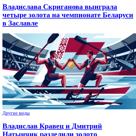
Владислава Скриганова выиграла
четыре золота на чемпионате Беларуси
в Заславле
Другие виды
Владислав Кравец и Дмитрий
Натынчик разделили золото