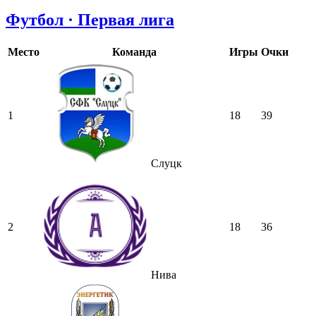
Футбол · Первая лига
Место
Команда
Игры
Очки
1
18
39
Слуцк
2
18
36
Нива