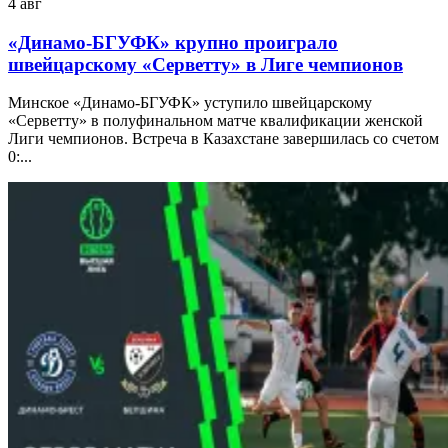
4 авг
«Динамо-БГУФК» крупно проиграло
швейцарскому «Серветту» в Лиге чемпионов
Минское «Динамо-БГУФК» уступило швейцарскому
«Серветту» в полуфинальном матче квалификации женской
Лиги чемпионов. Встреча в Казахстане завершилась со счетом
0:...