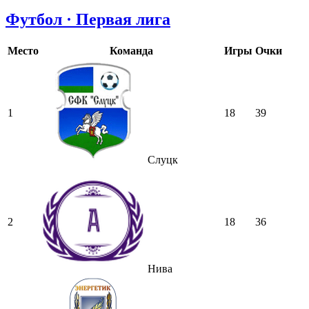
Футбол · Первая лига
Место
Команда
Игры
Очки
1
18
39
Слуцк
2
18
36
Нива