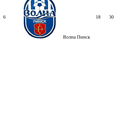
6
18
30
Волна Пинск
Вся таблица →
© 2026 24sport.by — новости спорта Беларуси