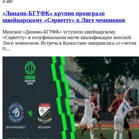
4 авг
«Динамо-БГУФК» крупно проиграло
швейцарскому «Серветту» в Лиге чемпионов
Минское «Динамо-БГУФК» уступило швейцарскому
«Серветту» в полуфинальном матче квалификации женской
Лиги чемпионов. Встреча в Казахстане завершилась со счетом
0:...