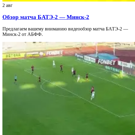
2 авг
Обзор матча БАТЭ-2 — Минск-2
Предлагаем вашему вниманию видеообзор матча БАТЭ-2 —
Минск-2 от АБФФ.