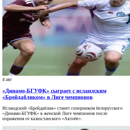
4 авг
«Динамо-БГУФК» сыграет с исландским
«Брейдабликом» в Лиге чемпионов
Исландский «Брейдаблик» станет соперником белорусского
«Динамо-БГУФК» в женской Лиге чемпионов после
поражения от казахстанского «Актобе».