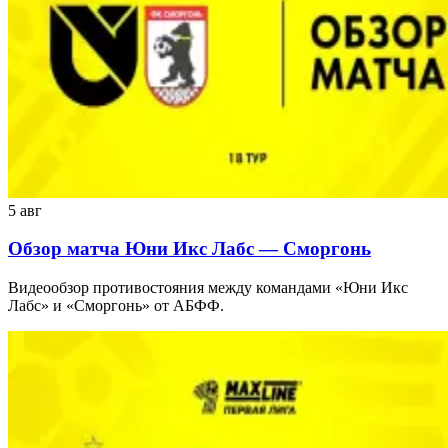
5 авг
Обзор матча Юни Икс Лабс — Сморгонь
Видеообзор противостояния между командами «Юни Икс
Лабс» и «Сморгонь» от АБФФ.