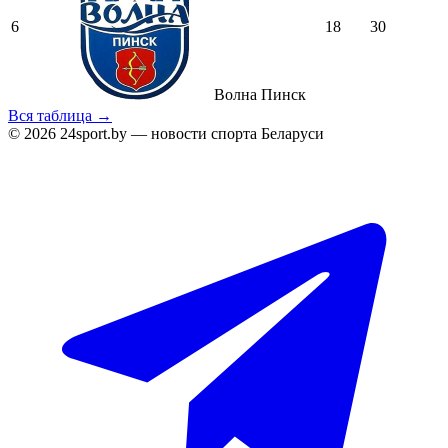
6
18
30
Волна Пинск
Вся таблица →
© 2026 24sport.by — новости спорта Беларуси