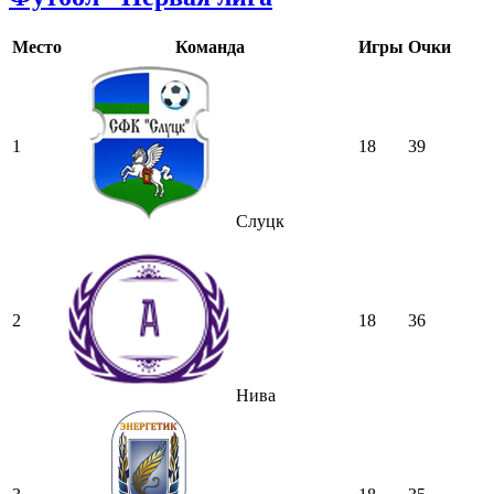
Место
Команда
Игры
Очки
1
18
39
Слуцк
2
18
36
Нива