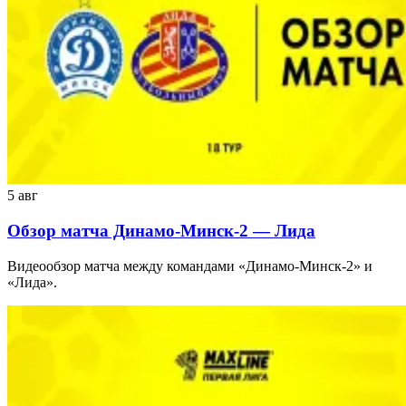
5 авг
Обзор матча Динамо-Минск-2 — Лида
Видеообзор матча между командами «Динамо-Минск-2» и
«Лида».