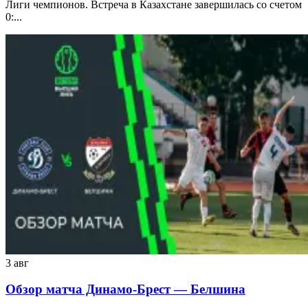
Лиги чемпионов. Встреча в Казахстане завершилась со счетом
0:...
3 авг
Обзор матча Динамо-Брест — Белшина