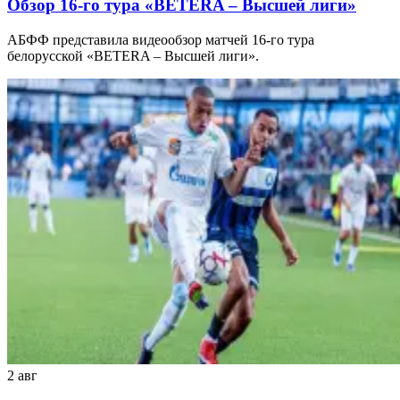
Обзор 16-го тура «BETERA – Высшей лиги»
АБФФ представила видеообзор матчей 16-го тура
белорусской «BETERA – Высшей лиги».
2 авг