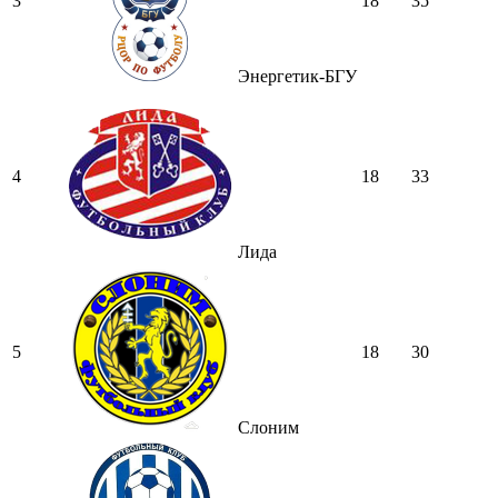
3
18
35
Энергетик-БГУ
4
18
33
Лида
5
18
30
Слоним