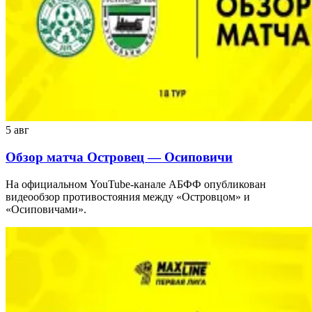
5 авг
Обзор матча Островец — Осиповичи
На официальном YouTube-канале АБФФ опубликован
видеообзор противостояния между «Островцом» и
«Осиповичами».