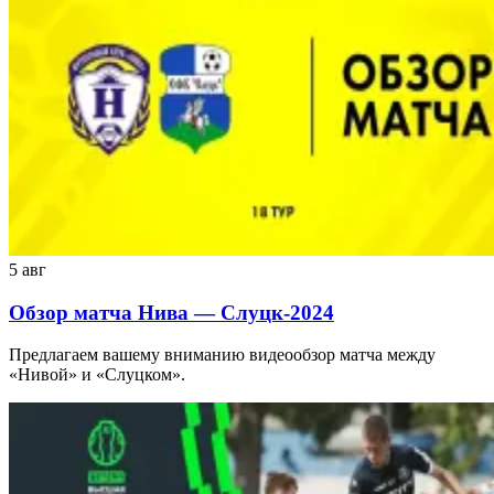
5 авг
Обзор матча Нива — Слуцк-2024
Предлагаем вашему вниманию видеообзор матча между
«Нивой» и «Слуцком».