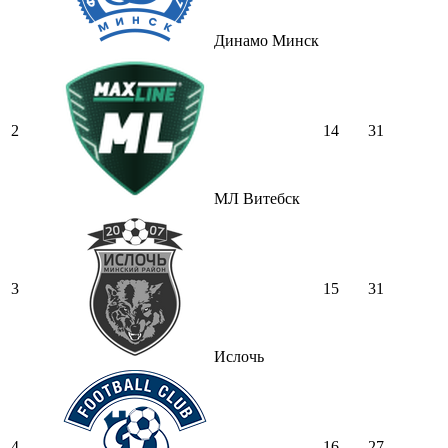
Динамо Минск
2
14
31
МЛ Витебск
3
15
31
Ислочь
4
16
27