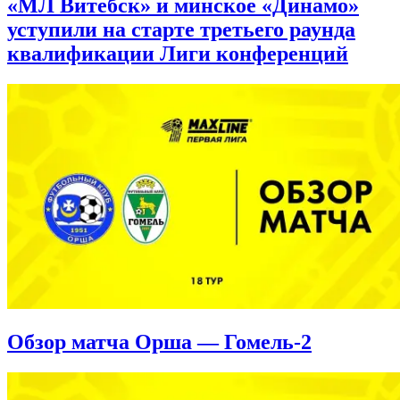
«МЛ Витебск» и минское «Динамо»
уступили на старте третьего раунда
квалификации Лиги конференций
Обзор матча Орша — Гомель-2