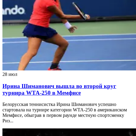
28 июл
Ирина Шиманович вышла во второй круг
турнира WTA-250 в Мемфисе
Белорусская теннисистка Ирина Шиманович успешно
стартовала на турнире категории WTA-250 в американском
Мемфисе, обыграв в первом раунде местную спортсменку
Риз...