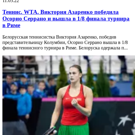
11.05.22
Теннис. WTA. Виктория Азаренко победила
Осорио Серрано и вышла в 1/8 финала турнира
в Риме
Белорусская теннисистка Виктория Азаренко, победив
представительницу Колумбии, Осорио Серрано вышла в 1/8
финала теннисного турнира в Риме. Белоруска одержала п...