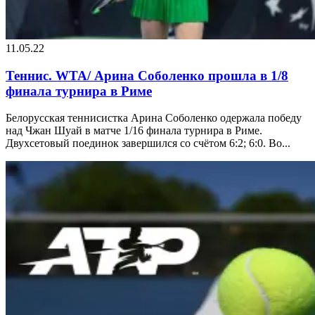
11.05.22
Теннис. WTA/ Арина Соболенко прошла в 1/8
финала турнира в Риме
Белорусская теннисистка Арина Соболенко одержала победу
над Чжан Шуай в матче 1/16 финала турнира в Риме.
Двухсетовый поединок завершился со счётом 6:2; 6:0. Во...