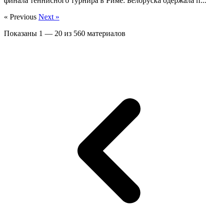
финала теннисного турнира в Риме. Белоруска одержала п...
« Previous
Next »
Показаны
1
—
20
из
560
материалов