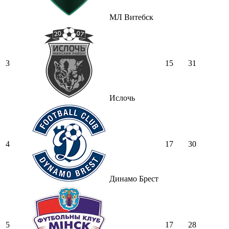
МЛ Витебск
3
15
31
Ислочь
4
17
30
Динамо Брест
5
17
28