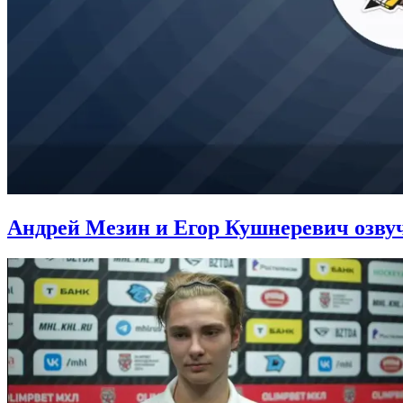
Андрей Мезин и Егор Кушнеревич озвуч