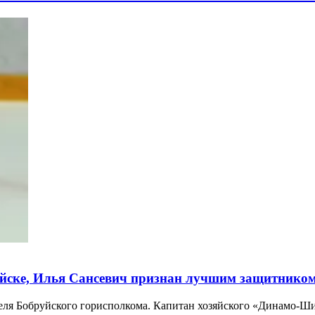
уйске, Илья Сансевич признан лучшим защитнико
еля Бобруйского горисполкома. Капитан хозяйского «Динамо-Ш