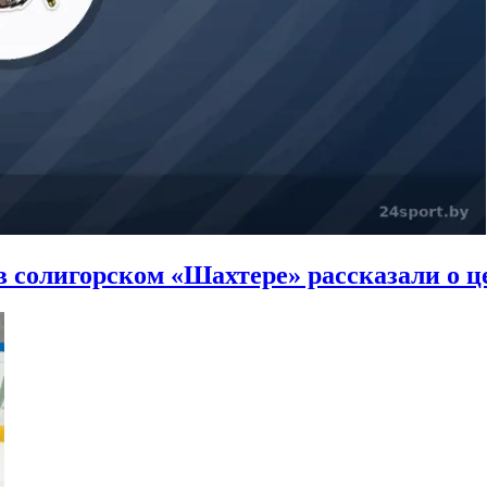
в солигорском «Шахтере» рассказали о це