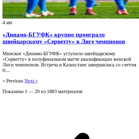
4 авг
«Динамо-БГУФК» крупно проиграло
швейцарскому «Серветту» в Лиге чемпионов
Минское «Динамо-БГУФК» уступило швейцарскому
«Серветту» в полуфинальном матче квалификации женской
Лиги чемпионов. Встреча в Казахстане завершилась со счетом
0:...
« Previous
Next »
Показаны
1
—
20
из
1883
материалов