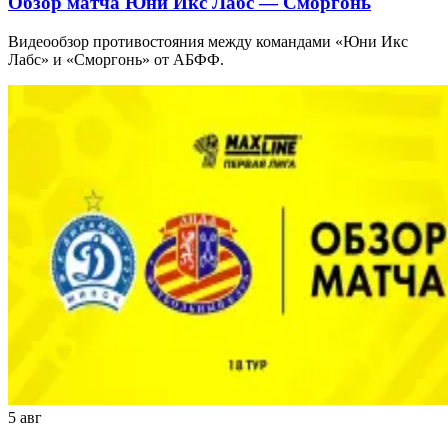
Обзор матча Юни Икс Лабс — Сморгонь
Видеообзор противостояния между командами «Юни Икс
Лабс» и «Сморгонь» от АБФФ.
5 авг