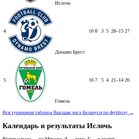
Ислочь
4
16
8
3
5
28–15
27
Динамо Брест
5
16
7
5
4
21–14
26
Гомель
Вся турнирная таблица Высшая лига Беларуси по футболу →
Календарь и результаты Ислочь
Время начала — по Минску. Д — дома, Г — в гостях.