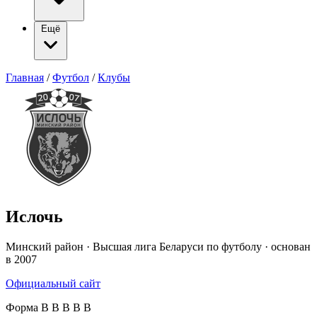
Ещё
Главная
/
Футбол
/
Клубы
Ислочь
Минский район · Высшая лига Беларуси по футболу · основан
в 2007
Официальный сайт
Форма
В
В
В
В
В