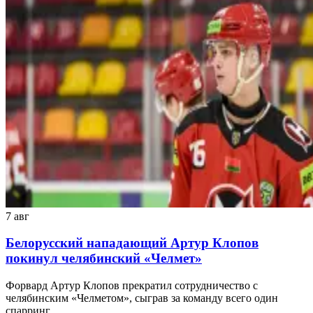
7 авг
Белорусский нападающий Артур Клопов
покинул челябинский «Челмет»
Форвард Артур Клопов прекратил сотрудничество с
челябинским «Челметом», сыграв за команду всего один
спарринг.