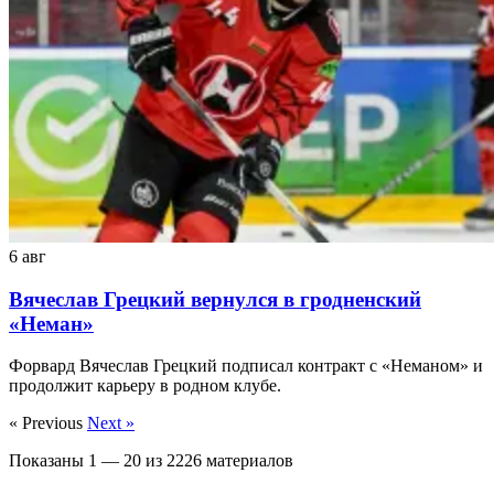
6 авг
Вячеслав Грецкий вернулся в гродненский
«Неман»
Форвард Вячеслав Грецкий подписал контракт с «Неманом» и
продолжит карьеру в родном клубе.
« Previous
Next »
Показаны
1
—
20
из
2226
материалов