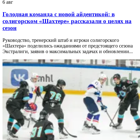
6 авг
Голодная команда с новой айдентикой: в
солигорском «Шахтере» рассказали о целях на
сезон
Руководство, тренерский штаб и игроки солигорского
«Шахтера» поделились ожиданиями от предстоящего сезона
Экстралиги, заявив о максимальных задачах и обновлении...