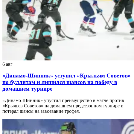
6 авг
«Динамо-Шинник» уступил «Крыльям Советов»
по буллитам и лишился шансов на победу в
домашнем турнире
«Динамо-Шинник» упустил преимущество в матче против
«Крыльев Советов» на домашнем предсезонном турнире и
потерял шансы на завоевание трофея.