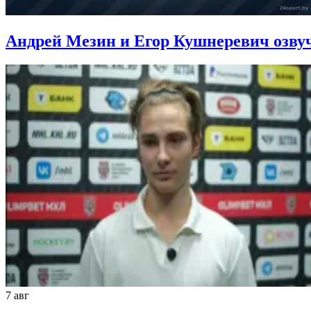
Андрей Мезин и Егор Кушнеревич озвуч
7 авг