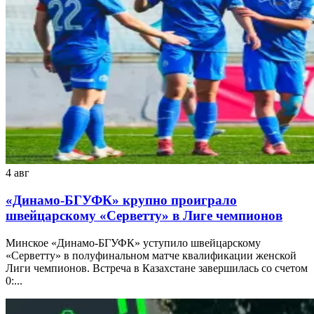
4 авг
«Динамо-БГУФК» крупно проиграло
швейцарскому «Серветту» в Лиге чемпионов
Минское «Динамо-БГУФК» уступило швейцарскому
«Серветту» в полуфинальном матче квалификации женской
Лиги чемпионов. Встреча в Казахстане завершилась со счетом
0:...