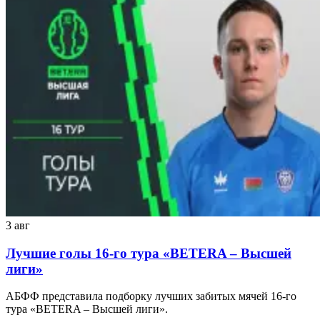
3 авг
Лучшие голы 16-го тура «BETERA – Высшей
лиги»
АБФФ представила подборку лучших забитых мячей 16-го
тура «BETERA – Высшей лиги».