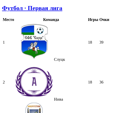
Футбол · Первая лига
Место
Команда
Игры
Очки
1
18
39
Слуцк
2
18
36
Нива