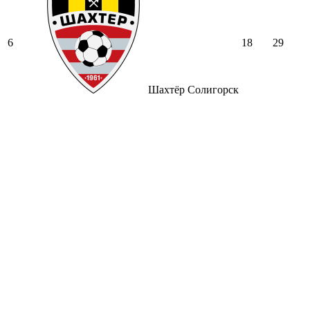
6
18
29
Шахтёр Солигорск
Вся таблица →
© 2026 24sport.by — новости спорта Беларуси