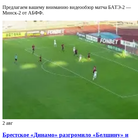
Предлагаем вашему вниманию видеообзор матча БАТЭ-2 —
Минск-2 от АБФФ.
2 авг
Брестское «Динамо» разгромило «Белшину» и