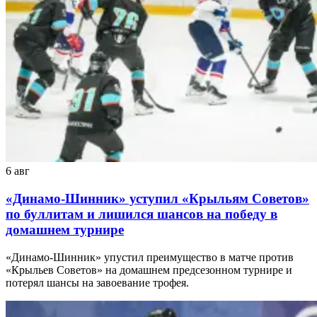
6 авг
«Динамо-Шинник» уступил «Крыльям Советов»
по буллитам и лишился шансов на победу в
домашнем турнире
«Динамо-Шинник» упустил преимущество в матче против
«Крыльев Советов» на домашнем предсезонном турнире и
потерял шансы на завоевание трофея.