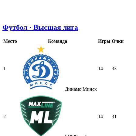
Футбол · Высшая лига
Место
Команда
Игры
Очки
1
14
33
Динамо Минск
2
14
31