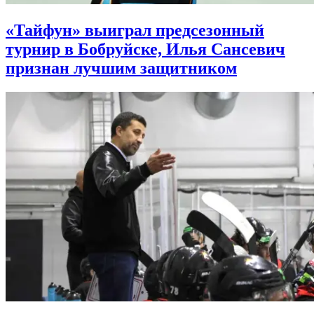
«Тайфун» выиграл предсезонный
турнир в Бобруйске, Илья Сансевич
признан лучшим защитником