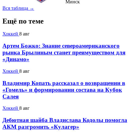
Минск
Вся таблица →
Ещё по теме
Хоккей
8 авг
Артем Божко: Знание североамериканского
рынка Брылиным станет преимуществом для
«Динамо»
Хоккей
8 авг
Владимир Копать рассказал о возвращении в
«Гомель» и формировании состава на Кубок
Салея
Хоккей
8 авг
Дебютная шайба Владислава Кодолы помогла
АКМ разгромить «Кулагер»