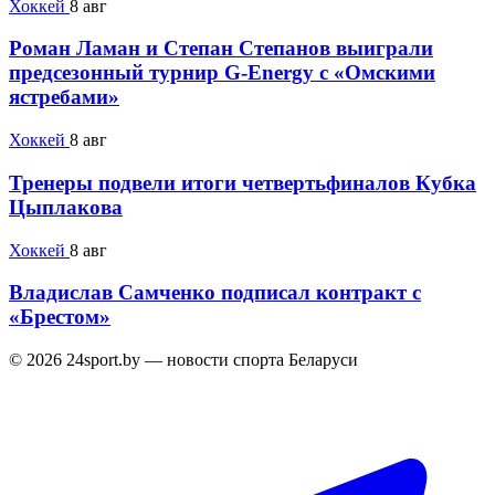
Хоккей
8 авг
Роман Ламан и Степан Степанов выиграли
предсезонный турнир G-Energy с «Омскими
ястребами»
Хоккей
8 авг
Тренеры подвели итоги четвертьфиналов Кубка
Цыплакова
Хоккей
8 авг
Владислав Самченко подписал контракт с
«Брестом»
© 2026 24sport.by — новости спорта Беларуси