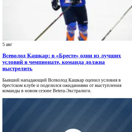
5 авг
Всеволод Кашкар: в «Бресте» одни из лучших
условий в чемпионате, команда должна
выстрелить
Бывший нападающий Всеволод Кашкар оценил условия в
брестском клубе и поделился ожиданиями от выступления
команды в новом сезоне Betera-Экстралиги.