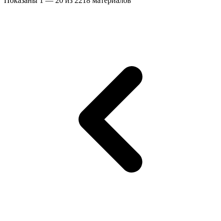
Показаны
1
—
20
из
2218
материалов