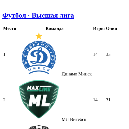
Футбол · Высшая лига
Место
Команда
Игры
Очки
1
14
33
Динамо Минск
2
14
31
МЛ Витебск