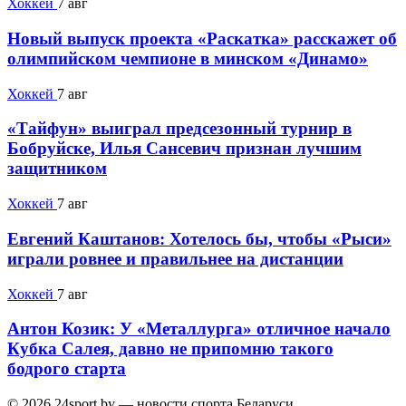
Хоккей
7 авг
Новый выпуск проекта «Раскатка» расскажет об
олимпийском чемпионе в минском «Динамо»
Хоккей
7 авг
«Тайфун» выиграл предсезонный турнир в
Бобруйске, Илья Сансевич признан лучшим
защитником
Хоккей
7 авг
Евгений Каштанов: Хотелось бы, чтобы «Рыси»
играли ровнее и правильнее на дистанции
Хоккей
7 авг
Антон Козик: У «Металлурга» отличное начало
Кубка Салея, давно не припомню такого
бодрого старта
© 2026 24sport.by — новости спорта Беларуси