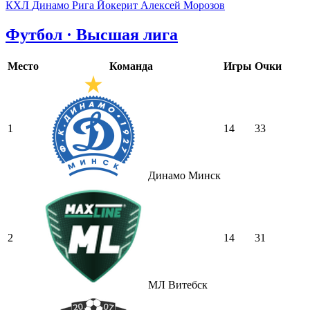
КХЛ
Динамо Рига
Йокерит
Алексей Морозов
Футбол · Высшая лига
Место
Команда
Игры
Очки
1
14
33
Динамо Минск
2
14
31
МЛ Витебск