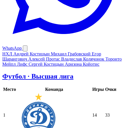
WhatsApp
НХЛ
Андрей Костицын
Михаил Грабовский
Егор
Шарангович
Алексей Протас
Владислав Колячонок
Торонто
Мейпл Лифс
Сергей Костицын
Аризона Койотис
Футбол · Высшая лига
Место
Команда
Игры
Очки
1
14
33