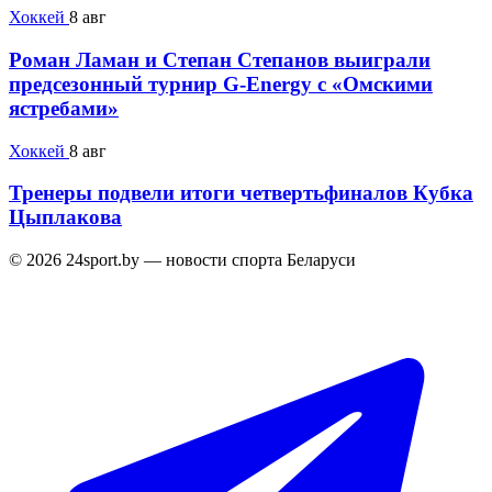
Хоккей
8 авг
Роман Ламан и Степан Степанов выиграли
предсезонный турнир G-Energy с «Омскими
ястребами»
Хоккей
8 авг
Тренеры подвели итоги четвертьфиналов Кубка
Цыплакова
© 2026 24sport.by — новости спорта Беларуси