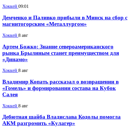
Хоккей
09:01
Демченко и Паливко прибыли в Минск на сбор с
магнитогорским «Металлургом»
Хоккей
8 авг
Артем Божко: Знание североамериканского
рынка Брылиным станет преимуществом для
«Динамо»
Хоккей
8 авг
Владимир Копать рассказал о возвращении в
«Гомель» и формировании состава на Кубок
Салея
Хоккей
8 авг
Дебютная шайба Владислава Кодолы помогла
АКМ разгромить «Кулагер»