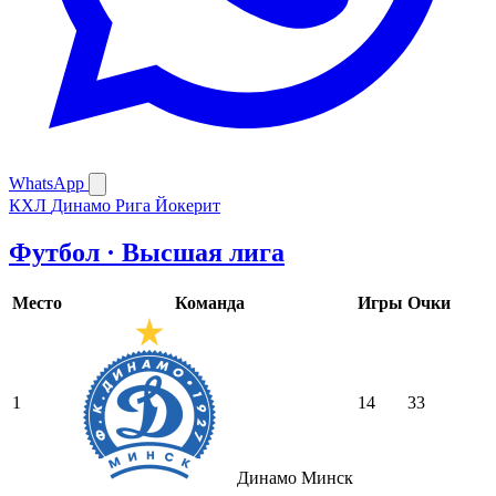
WhatsApp
КХЛ
Динамо Рига
Йокерит
Футбол · Высшая лига
Место
Команда
Игры
Очки
1
14
33
Динамо Минск