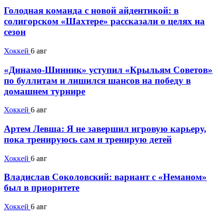
Голодная команда с новой айдентикой: в
солигорском «Шахтере» рассказали о целях на
сезон
Хоккей
6 авг
«Динамо-Шинник» уступил «Крыльям Советов»
по буллитам и лишился шансов на победу в
домашнем турнире
Хоккей
6 авг
Артем Левша: Я не завершил игровую карьеру,
пока тренируюсь сам и тренирую детей
Хоккей
6 авг
Владислав Соколовский: вариант с «Неманом»
был в приоритете
Хоккей
6 авг