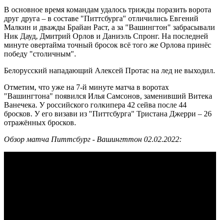
В основное время командам удалось трижды поразить ворота
друг друга – в составе "Питтсбурга" отличились Евгений
Малкин и дважды Брайан Раст, а за "Вашингтон" забрасывали
Ник Дауд, Дмитрий Орлов и Даниэль Спронг. На последней
минуте овертайма точный бросок всё того же Орлова принёс
победу "столичным".
Белорусский нападающий Алексей Протас на лед не выходил.
Отметим, что уже на 7-й минуте матча в воротах
"Вашингтона" появился Илья Самсонов, заменивший Витека
Ванечека. У российского голкипера 42 сейва после 44
бросков. У его визави из "Питтсбурга" Тристана Джерри – 26
отражённых бросков.
Обзор матча Питтсбург - Вашингттон 02.02.2022: