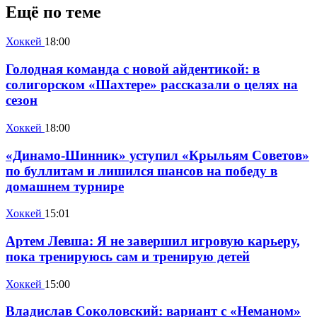
Ещё по теме
Хоккей
18:00
Голодная команда с новой айдентикой: в
солигорском «Шахтере» рассказали о целях на
сезон
Хоккей
18:00
«Динамо-Шинник» уступил «Крыльям Советов»
по буллитам и лишился шансов на победу в
домашнем турнире
Хоккей
15:01
Артем Левша: Я не завершил игровую карьеру,
пока тренируюсь сам и тренирую детей
Хоккей
15:00
Владислав Соколовский: вариант с «Неманом»