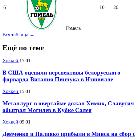
6
16
26
Гомель
Вся таблица →
Ещё по теме
Хоккей
15:01
В США оценили перспективы белорусского
форварда Виталия Пинчука в Нэшвилле
Хоккей
15:01
Металлург в овертайме дожал Химик, Славутич
обыграл Могилев в Кубке Салея
Хоккей
09:01
Демченко и Паливко прибыли в Минск на сбор с