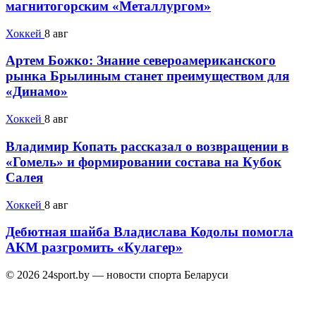
магнитогорским «Металлургом»
Хоккей
8 авг
Артем Божко: Знание североамериканского
рынка Брылиным станет преимуществом для
«Динамо»
Хоккей
8 авг
Владимир Копать рассказал о возвращении в
«Гомель» и формировании состава на Кубок
Салея
Хоккей
8 авг
Дебютная шайба Владислава Кодолы помогла
АКМ разгромить «Кулагер»
© 2026 24sport.by — новости спорта Беларуси