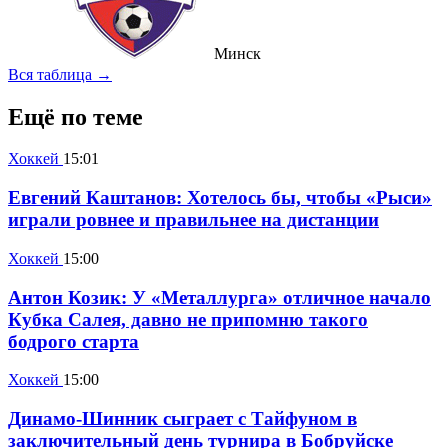
Минск
Вся таблица →
Ещё по теме
Хоккей
15:01
Евгений Каштанов: Хотелось бы, чтобы «Рыси»
играли ровнее и правильнее на дистанции
Хоккей
15:00
Антон Козик: У «Металлурга» отличное начало
Кубка Салея, давно не припомню такого
бодрого старта
Хоккей
15:00
Динамо-Шинник сыграет с Тайфуном в
заключительный день турнира в Бобруйске