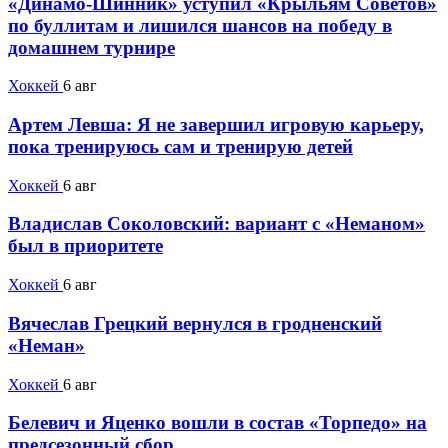
«Динамо-Шинник» уступил «Крыльям Советов»
по буллитам и лишился шансов на победу в
домашнем турнире
Хоккей
6 авг
Артем Левша: Я не завершил игровую карьеру,
пока тренируюсь сам и тренирую детей
Хоккей
6 авг
Владислав Соколовский: вариант с «Неманом»
был в приоритете
Хоккей
6 авг
Вячеслав Грецкий вернулся в гродненский
«Неман»
Хоккей
6 авг
Белевич и Яценко вошли в состав «Торпедо» на
предсезонный сбор