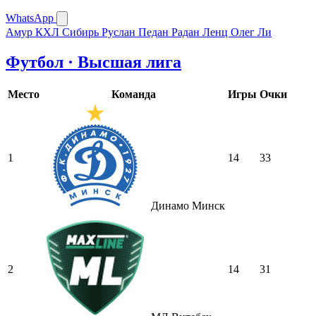
WhatsApp
Амур
КХЛ
Сибирь
Руслан Педан
Радан Ленц
Олег Ли
Футбол · Высшая лига
Место
Команда
Игры
Очки
1
14
33
Динамо Минск
2
14
31