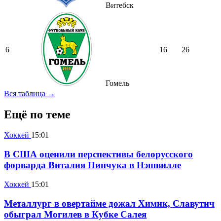
Витебск
6
16
26
Гомель
Вся таблица →
Ещё по теме
Хоккей
15:01
В США оценили перспективы белорусского
форварда Виталия Пинчука в Нэшвилле
Хоккей
15:01
Металлург в овертайме дожал Химик, Славутич
обыграл Могилев в Кубке Салея