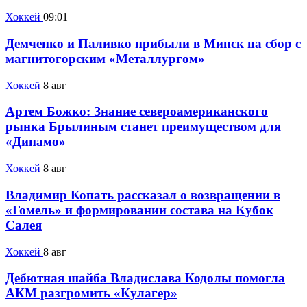
Хоккей
09:01
Демченко и Паливко прибыли в Минск на сбор с
магнитогорским «Металлургом»
Хоккей
8 авг
Артем Божко: Знание североамериканского
рынка Брылиным станет преимуществом для
«Динамо»
Хоккей
8 авг
Владимир Копать рассказал о возвращении в
«Гомель» и формировании состава на Кубок
Салея
Хоккей
8 авг
Дебютная шайба Владислава Кодолы помогла
АКМ разгромить «Кулагер»