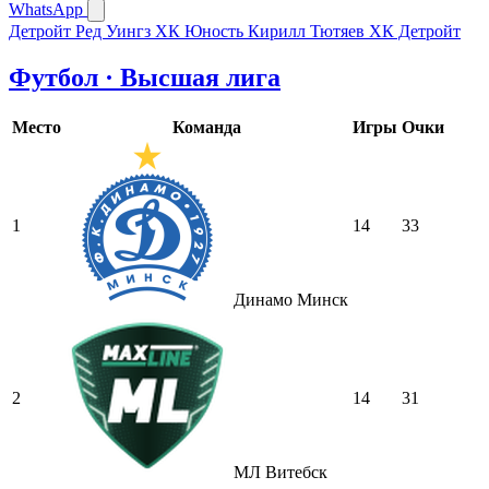
WhatsApp
Детройт Ред Уингз
ХК Юность
Кирилл Тютяев
ХК Детройт
Футбол · Высшая лига
Место
Команда
Игры
Очки
1
14
33
Динамо Минск
2
14
31
МЛ Витебск