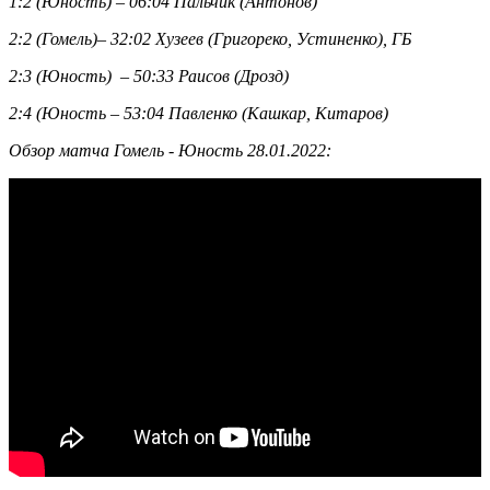
1:2 (Юность) – 06:04 Пальчик (Антонов)
2:2 (Гомель)– 32:02 Хузеев (Григореко, Устиненко), ГБ
2:3 (Юность) – 50:33 Раисов (Дрозд)
2:4 (Юность – 53:04 Павленко (Кашкар, Китаров)
Обзор матча Гомель - Юность 28.01.2022: