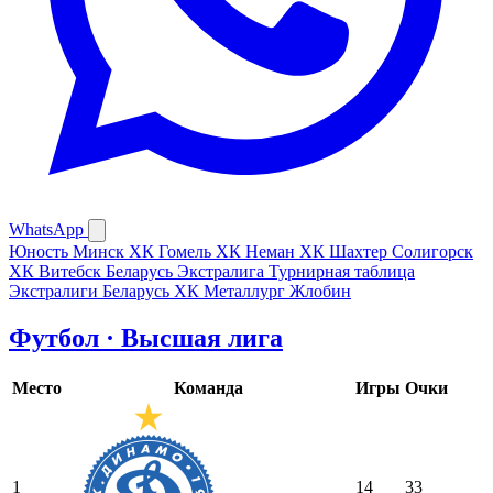
WhatsApp
Юность Минск
ХК Гомель
ХК Неман
ХК Шахтер Солигорск
ХК Витебск
Беларусь Экстралига
Турнирная таблица
Экстралиги Беларусь
ХК Металлург Жлобин
Футбол · Высшая лига
Место
Команда
Игры
Очки
1
14
33