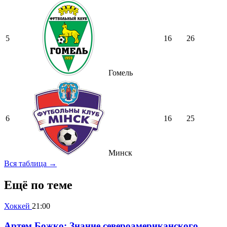
5
16
26
Гомель
6
16
25
Минск
Вся таблица →
Ещё по теме
Хоккей
21:00
Артем Божко: Знание североамериканского