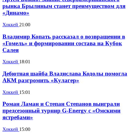
рынка Брылиным станет преимуществом для
«Динамо»
Хоккей
21:00
Владимир Копать рассказал о возвращении в
«Гомель» и формировании состава на Кубок
Салея
Хоккей
18:01
Дебютная шайба Владислава Кодолы помогла
АКМ разгромить «Кулагер»
Хоккей
15:01
Роман Ламан и Степан Степанов выиграли
предсезонный турнир G-Energy с «Омскими
ястребами»
Хоккей
15:00