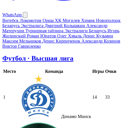
WhatsApp
Витебск
Локомотив Орша
ХК Могилев
Химик Новополоцк
Беларусь Экстралига
Дмитрий Колышкин
Александр
Матерухин
Турнирная таблица Экстралиги Беларусь
Игорь
Жилинский
Роман Юпатов
Олег Хмыль
Денис Кузьмин
Максим Мельников
Денис Кирпиченок
Александр Козинов
Виктор Гавриленко
Футбол · Высшая лига
Место
Команда
Игры
Очки
1
14
33
Динамо Минск