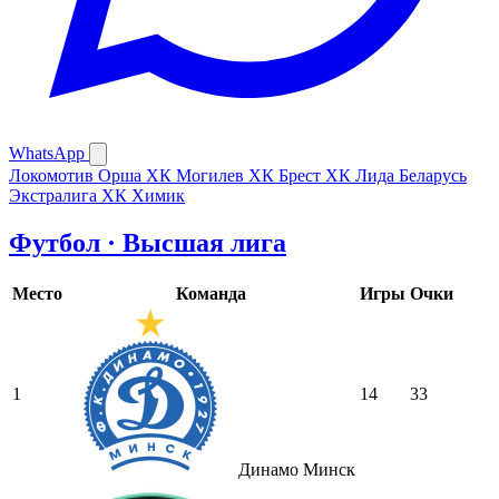
WhatsApp
Локомотив Орша
ХК Могилев
ХК Брест
ХК Лида
Беларусь
Экстралига
ХК Химик
Футбол · Высшая лига
Место
Команда
Игры
Очки
1
14
33
Динамо Минск