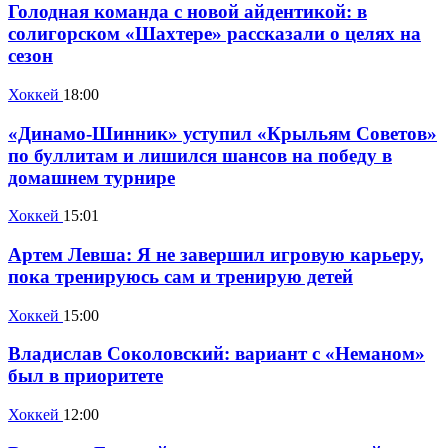
Голодная команда с новой айдентикой: в
солигорском «Шахтере» рассказали о целях на
сезон
Хоккей
18:00
«Динамо-Шинник» уступил «Крыльям Советов»
по буллитам и лишился шансов на победу в
домашнем турнире
Хоккей
15:01
Артем Левша: Я не завершил игровую карьеру,
пока тренируюсь сам и тренирую детей
Хоккей
15:00
Владислав Соколовский: вариант с «Неманом»
был в приоритете
Хоккей
12:00