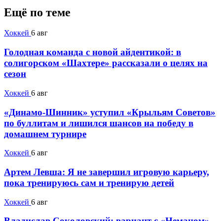
Ещё по теме
Хоккей
6 авг
Голодная команда с новой айдентикой: в
солигорском «Шахтере» рассказали о целях на
сезон
Хоккей
6 авг
«Динамо-Шинник» уступил «Крыльям Советов»
по буллитам и лишился шансов на победу в
домашнем турнире
Хоккей
6 авг
Артем Левша: Я не завершил игровую карьеру,
пока тренируюсь сам и тренирую детей
Хоккей
6 авг
Владислав Соколовский: вариант с «Неманом»