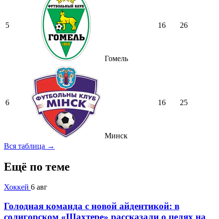
5
16
26
Гомель
6
16
25
Минск
Вся таблица →
Ещё по теме
Хоккей
6 авг
Голодная команда с новой айдентикой: в
солигорском «Шахтере» рассказали о целях на