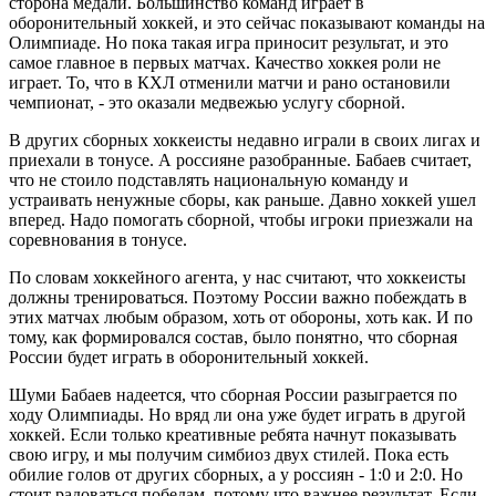
сторона медали. Большинство команд играет в
оборонительный хоккей, и это сейчас показывают команды на
Олимпиаде. Но пока такая игра приносит результат, и это
самое главное в первых матчах. Качество хоккея роли не
играет. То, что в КХЛ отменили матчи и рано остановили
чемпионат, - это оказали медвежью услугу сборной.
В других сборных хоккеисты недавно играли в своих лигах и
приехали в тонусе. А россияне разобранные. Бабаев считает,
что не стоило подставлять национальную команду и
устраивать ненужные сборы, как раньше. Давно хоккей ушел
вперед. Надо помогать сборной, чтобы игроки приезжали на
соревнования в тонусе.
По словам хоккейного агента, у нас считают, что хоккеисты
должны тренироваться. Поэтому России важно побеждать в
этих матчах любым образом, хоть от обороны, хоть как. И по
тому, как формировался состав, было понятно, что сборная
России будет играть в оборонительный хоккей.
Шуми Бабаев надеется, что сборная России разыграется по
ходу Олимпиады. Но вряд ли она уже будет играть в другой
хоккей. Если только креативные ребята начнут показывать
свою игру, и мы получим симбиоз двух стилей. Пока есть
обилие голов от других сборных, а у россиян - 1:0 и 2:0. Но
стоит радоваться победам, потому что важнее результат. Если