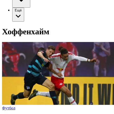
Ещё
Хоффенхайм
Футбол