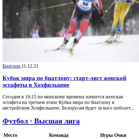
Биатлон
11.12.21
Кубок мира по биатлону: старт-лист женской
эстафеты в Хохфильцене
Сегодня в 16:15 по минскому времени начнется женская
эстафета на третьем этапе Кубка мира по биатлону в
австрийском Хохфильцене. Белорусам будет за кого поболет...
Футбол · Высшая лига
Место
Команда
Игры
Очки