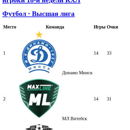
игроки 18-й недели КХЛ
Футбол · Высшая лига
Место
Команда
Игры
Очки
1
14
33
Динамо Минск
2
14
31
МЛ Витебск