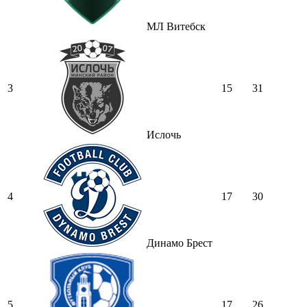
МЛ Витебск
3
15
31
Ислочь
4
17
30
Динамо Брест
5
17
26