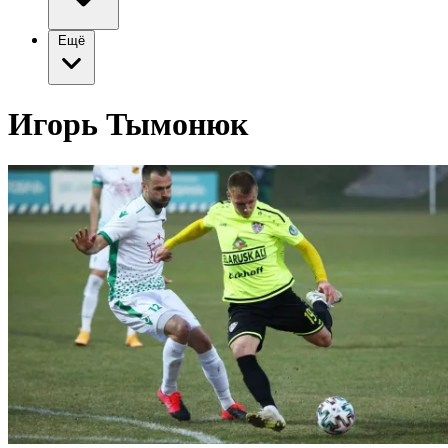
Ещё
Игорь Тымонюк