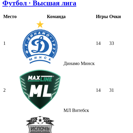
Футбол · Высшая лига
Место
Команда
Игры
Очки
1
14
33
Динамо Минск
2
14
31
МЛ Витебск