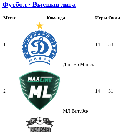
Футбол · Высшая лига
Место
Команда
Игры
Очки
1
14
33
Динамо Минск
2
14
31
МЛ Витебск