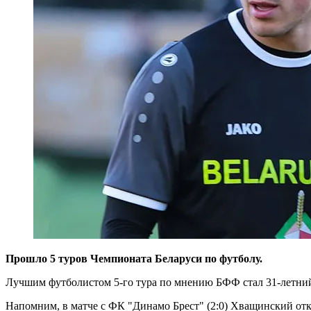
Прошло 5 туров Чемпионата Беларуси по футболу.
Лучшим футболистом 5-го тура по мнению БФФ стал 31-летн
Напомним, в матче с ФК "Динамо Брест" (2:0) Хващинский откр