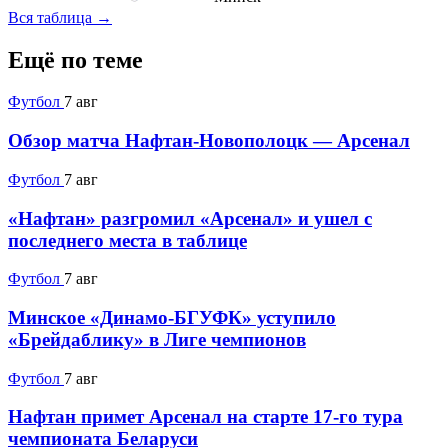
Вся таблица →
Ещё по теме
Футбол
7 авг
Обзор матча Нафтан-Новополоцк — Арсенал
Футбол
7 авг
«Нафтан» разгромил «Арсенал» и ушел с
последнего места в таблице
Футбол
7 авг
Минское «Динамо-БГУФК» уступило
«Брейдаблику» в Лиге чемпионов
Футбол
7 авг
Нафтан примет Арсенал на старте 17-го тура
чемпионата Беларуси