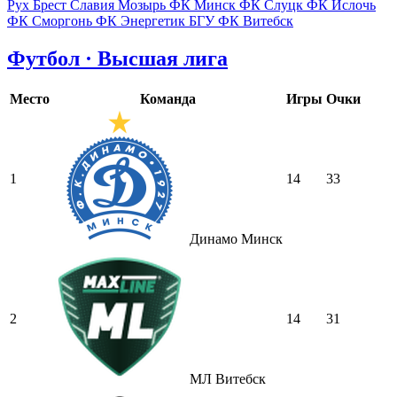
Рух Брест
Славия Мозырь
ФК Минск
ФК Слуцк
ФК Ислочь
ФК Сморгонь
ФК Энергетик БГУ
ФК Витебск
Футбол · Высшая лига
Место
Команда
Игры
Очки
1
14
33
Динамо Минск
2
14
31
МЛ Витебск