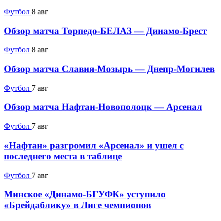
Футбол
8 авг
Обзор матча Торпедо-БЕЛАЗ — Динамо-Брест
Футбол
8 авг
Обзор матча Славия-Мозырь — Днепр-Могилев
Футбол
7 авг
Обзор матча Нафтан-Новополоцк — Арсенал
Футбол
7 авг
«Нафтан» разгромил «Арсенал» и ушел с
последнего места в таблице
Футбол
7 авг
Минское «Динамо-БГУФК» уступило
«Брейдаблику» в Лиге чемпионов