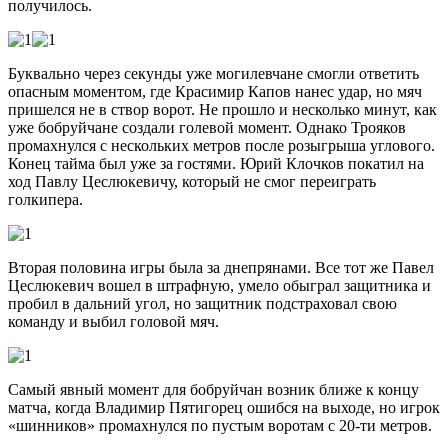
получилось.
Буквально через секунды уже могилевчане смогли ответить
опасным моментом, где Красимир Капов нанес удар, но мяч
пришелся не в створ ворот. Не прошло и несколько минут, как
уже бобруйчане создали голевой момент. Однако Трояков
промахнулся с нескольких метров после розыгрыша углового.
Конец тайма был уже за гостями. Юрий Клочков покатил на
ход Павлу Цеслюкевичу, который не смог переиграть
голкипера.
Вторая половина игры была за днепрянами. Все тот же Павел
Цеслюкевич вошел в штрафную, умело обыграл защитника и
пробил в дальний угол, но защитник подстраховал свою
команду и выбил головой мяч.
Самый явный момент для бобруйчан возник ближе к концу
матча, когда Владимир Пятигорец ошибся на выходе, но игрок
«шинников» промахнулся по пустым воротам с 20-ти метров.