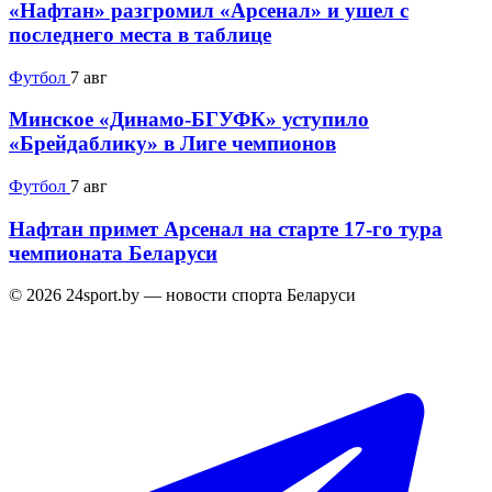
«Нафтан» разгромил «Арсенал» и ушел с
последнего места в таблице
Футбол
7 авг
Минское «Динамо-БГУФК» уступило
«Брейдаблику» в Лиге чемпионов
Футбол
7 авг
Нафтан примет Арсенал на старте 17-го тура
чемпионата Беларуси
© 2026 24sport.by — новости спорта Беларуси