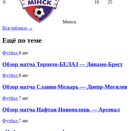
6
16
25
Минск
Вся таблица →
Ещё по теме
Футбол
8 авг
Обзор матча Торпедо-БЕЛАЗ — Динамо-Брест
Футбол
8 авг
Обзор матча Славия-Мозырь — Днепр-Могилев
Футбол
7 авг
Обзор матча Нафтан-Новополоцк — Арсенал
Футбол
7 авг