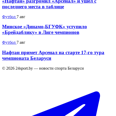
«Нафтан» разгромил «Арсенал» и ушел с
последнего места в таблице
Футбол
7 авг
Минское «Динамо-БГУФК» уступило
«Брейдаблику» в Лиге чемпионов
Футбол
7 авг
Нафтан примет Арсенал на старте 17-го тура
чемпионата Беларуси
© 2026 24sport.by — новости спорта Беларуси