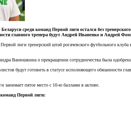
еларуси среди команд Первой лиги остался без тренерског
ости главного тренера будут Андрей Иваненко и Андрей Фом
а Первой лиги тренерский штаб рогачевского футбольного клуба 
андра Ванюшкина о прекращении сотрудничества была одобрена
истов будут готовить в статусе исполняющего обязанности гла
 занимает пятое место с 10-ю баллами в активе.
 команд Первой лиги: