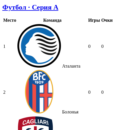
Футбол · Серия А
Место
Команда
Игры
Очки
1
0
0
Аталанта
2
0
0
Болонья