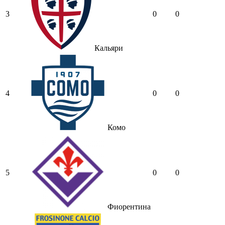
3
0
0
Кальяри
4
0
0
Комо
5
0
0
Фиорентина