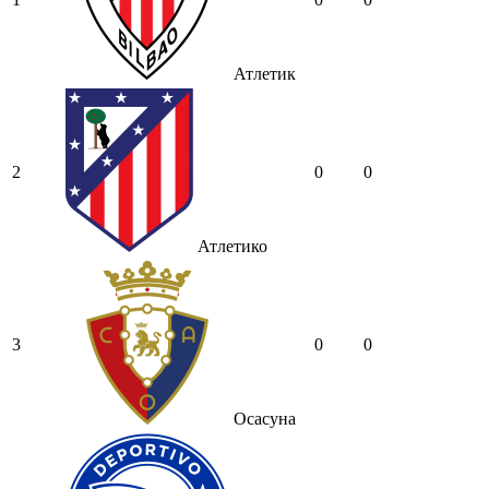
Атлетик
2
0
0
Атлетико
3
0
0
Осасуна