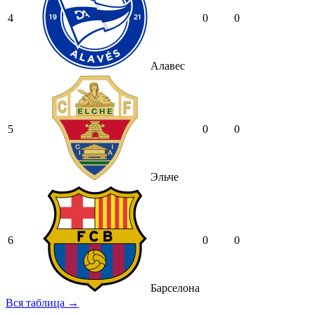
4
0
0
Алавес
5
0
0
Эльче
6
0
0
Барселона
Вся таблица →