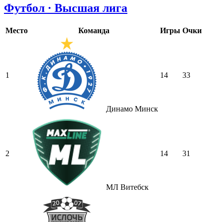
Футбол · Высшая лига
Место
Команда
Игры
Очки
1
14
33
Динамо Минск
2
14
31
МЛ Витебск