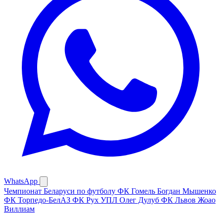
WhatsApp
Чемпионат Беларуси по футболу
ФК Гомель
Богдан Мышенко
ФК Торпедо-БелАЗ
ФК Рух
УПЛ
Олег Дулуб
ФК Львов
Жоао
Виллиам