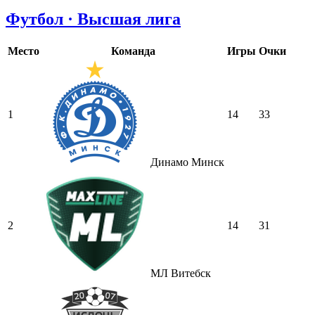
Футбол · Высшая лига
Место
Команда
Игры
Очки
1
14
33
Динамо Минск
2
14
31
МЛ Витебск