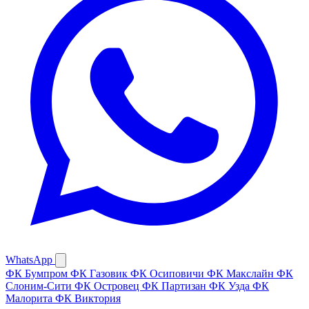
WhatsApp
ФК Бумпром
ФК Газовик
ФК Осиповичи
ФК Макслайн
ФК
Слоним-Сити
ФК Островец
ФК Партизан
ФК Узда
ФК
Малорита
ФК Виктория