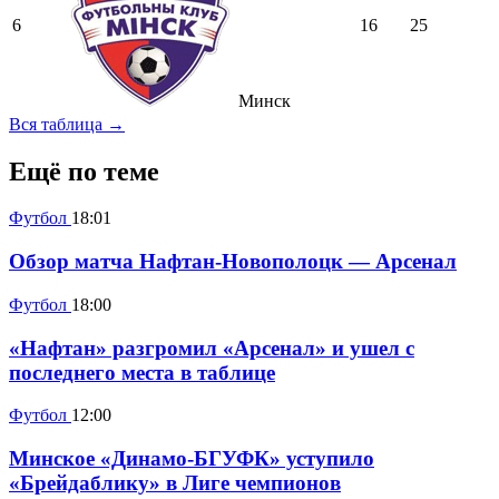
6
16
25
Минск
Вся таблица →
Ещё по теме
Футбол
18:01
Обзор матча Нафтан-Новополоцк — Арсенал
Футбол
18:00
«Нафтан» разгромил «Арсенал» и ушел с
последнего места в таблице
Футбол
12:00
Минское «Динамо-БГУФК» уступило
«Брейдаблику» в Лиге чемпионов