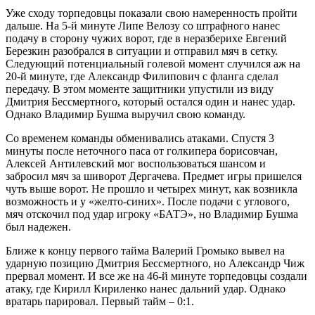
Уже сходу торпедовцы показали свою намеренность пройти
дальше. На 5-й минуте Липе Велозу со штрафного нанес
подачу в сторону чужих ворот, где в неразберихе Евгений
Березкин разобрался в ситуации и отправил мяч в сетку.
Следующий потенциальный голевой момент случился аж на
20-й минуте, где Александр Филипович с фланга сделал
передачу. В этом моменте защитники упустили из виду
Дмитрия Бессмертного, который остался один и нанес удар.
Однако Владимир Бушма выручил свою команду.
Со временем команды обменивались атаками. Спустя 3
минуты после неточного паса от голкипера борисовчан,
Алексей Антилевский мог воспользоваться шансом и
забросил мяч за шиворот Дергачева. Предмет игры пришелся
чуть выше ворот. Не прошло и четырех минут, как возникла
возможность и у «желто-синих». После подачи с углового,
мяч отскочил под удар игроку «БАТЭ», но Владимир Бушма
был надежен.
Ближе к концу первого тайма Валерий Громыко вывел на
ударную позицию Дмитрия Бессмертного, но Александр Чиж
прервал момент. И все же на 46-й минуте торпедовцы создали
атаку, где Кирилл Кириленко нанес дальний удар. Однако
вратарь парировал. Первый тайм – 0:1.