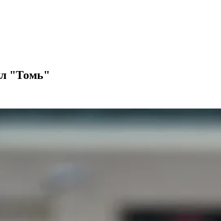
ул "Томь"